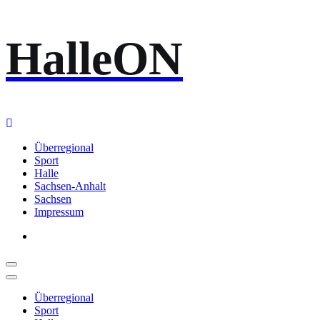
Zum
HalleON
Inhalt
springen
Überregional
Sport
Halle
Sachsen-Anhalt
Sachsen
Impressum
Überregional
Sport