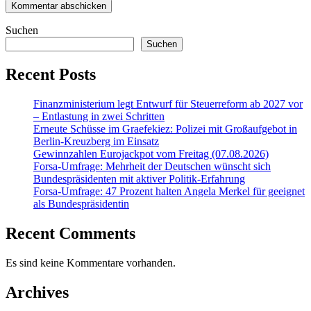
Suchen
Suchen
Recent Posts
Finanzministerium legt Entwurf für Steuerreform ab 2027 vor
– Entlastung in zwei Schritten
Erneute Schüsse im Graefekiez: Polizei mit Großaufgebot in
Berlin-Kreuzberg im Einsatz
Gewinnzahlen Eurojackpot vom Freitag (07.08.2026)
Forsa-Umfrage: Mehrheit der Deutschen wünscht sich
Bundespräsidenten mit aktiver Politik-Erfahrung
Forsa-Umfrage: 47 Prozent halten Angela Merkel für geeignet
als Bundespräsidentin
Recent Comments
Es sind keine Kommentare vorhanden.
Archives