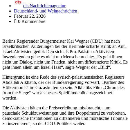
dts Nachrichtenagentur
Deutschland- und Weltnachrichten
Februar 22, 2026
0 Kommentare
Berlins Regierender Bürgermeister Kai Wegner (CDU) hat nach
israelkritischen Äußerungen bei der Berlinale scharfe Kritik an Anti-
Israel-Aktivisten geübt. Den sich als Pro-Palästina-Aktivisten
Inszenierenden gehe es nicht um Menschenrechte: „Es geht ihnen
nicht um Dialog, nicht um Frieden, nicht um differenzierte Kritik. Es
geht ihnen allein um Israel-Hass“, sagte Wegner der „Bild“.
Hintergrund ist eine Rede des syrisch-palästinensischen Regisseurs
Abdallah Alkhatib, der der Bundesregierung vorwarf, „Partner des
Völkermords“ im Gazastreifen zu sein. Alkhatibs Film „Chronicles
from the Siege“ war als bestes Spielfilmdebüt ausgezeichnet
worden.
Die Aktivisten hätten die Preisverleihung missbraucht, „um
pauschale Schuldzuweisungen und ihre Doppelmoral zu verbreiten,
demokratische Institutionen zu diffamieren und moralische Tribunale
zu inszenieren“, so der CDU-Politiker weiter.