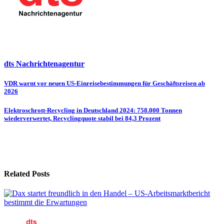
dts Nachrichtenagentur
Beitragsnavigation
VDR warnt vor neuen US-Einreisebestimmungen für Geschäftsreisen ab
2026
Elektroschrott-Recycling in Deutschland 2024: 758.000 Tonnen
wiederverwertet, Recyclingquote stabil bei 84,3 Prozent
Related Posts