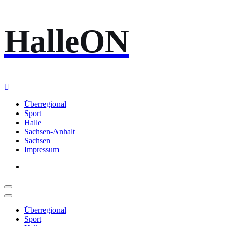
Zum
HalleON
Inhalt
springen
Überregional
Sport
Halle
Sachsen-Anhalt
Sachsen
Impressum
Überregional
Sport