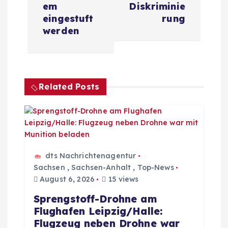
a
em
Diskriminie
eingestuft
rung
g
werden
s
n
Related Posts
a
v
i
dts Nachrichtenagentur
Sachsen
,
Sachsen-Anhalt
,
Top-News
g
August 6, 2026
15 views
Sprengstoff-Drohne am
a
Flughafen Leipzig/Halle:
Flugzeug neben Drohne war