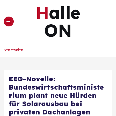
Z
Halle
u
m
I
ON
n
h
a
l
Startseite
t
s
p
r
i
EEG-Novelle:
n
Bundeswirtschaftsministe
g
e
rium plant neue Hürden
n
für Solarausbau bei
privaten Dachanlagen