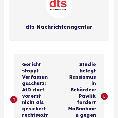
dts Nachrichtenagentur
B
Gericht
Studie
e
stoppt
belegt
Verfassun
Rassismus
i
gsschutz:
in
AfD darf
Behörden:
t
vorerst
Pawlik
nicht als
fordert
r
gesichert
Maßnahme
rechtsextr
n gegen