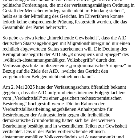
politische Forderungen, die mit der verfassungsmäßigen Ordnung in
Gestalt der Menschenwürdegarantie nicht im Einklang stehen“,
heißt es in der Mitteilung des Gerichts. Im Eilverfahren konnte
jedoch keine entsprechende Prägung festgestellt werden, die das
Gesamtbild der Partei beherrscht.
So gebe es etwa keine „hinreichende Gewissheit“, dass die AfD
deutschen Staatsangehörigen mit Migrationshintergrund nur einen
rechtlich abgewerteten Status zuerkennen will. Die Deutung des
Remigrationsbegriffs der AfD als „Konsequenz und Spiegel“ des
„völkisch-abstammungsmäßigen Volksbegriffs“ durch den
Verfassungsschutz impliziere eine „programmatische Stringenz“ in
Bezug auf die Ziele der AfD, „welche das Gericht den
vorgebrachten Belegen nicht entnehmen kann“.
Am 2. Mai 2025 hatte der Verfassungsschutz öffentlich bekannt
gegeben, dass die AfD aufgrund eines internen Folgegutachtens
vom „Verdachtsfall“ zu einer „gesichert rechtsextremistischen
Bestrebung“ hochgestuft werde. Die im Rahmen der
Verdachtsfallbearbeitung angefallenen Anhaltspunkte für
Bestrebungen der Antragstellerin gegen die freiheitliche
demokratische Grundordnung hätten sich bei der weiteren
Bearbeitung bestätigt und in wesentlichen Teilen zur Gewissheit
verdichtet. Das in der Partei vorherrschende ethnisch-
abstammungsmäßige Volksverständnis sei Ausgangspunkt und