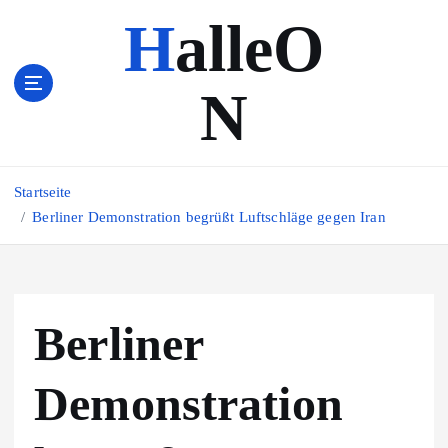
Z
HalleO
u
m
I
N
n
h
a
l
Startseite
t
s
Berliner Demonstration begrüßt Luftschläge gegen Iran
p
r
i
n
Berliner
g
e
n
Demonstration