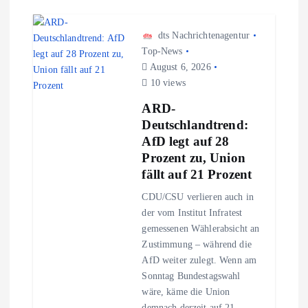
n
a
dts Nachrichtenagentur
Top-News
August 6, 2026
v
10 views
i
ARD-
Deutschlandtrend:
g
AfD legt auf 28
Prozent zu, Union
a
fällt auf 21 Prozent
CDU/CSU verlieren auch in
t
der vom Institut Infratest
gemessenen Wählerabsicht an
i
Zustimmung – während die
AfD weiter zulegt. Wenn am
o
Sonntag Bundestagswahl
wäre, käme die Union
demnach derzeit auf 21…