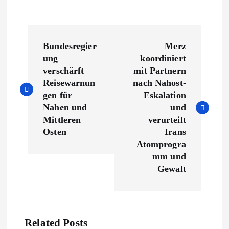
B
Bundesregier
Merz
e
ung
koordiniert
verschärft
mit Partnern
i
Reisewarnun
nach Nahost-
gen für
Eskalation
t
Nahen und
und
Mittleren
verurteilt
r
Osten
Irans
Atomprogra
a
mm und
Gewalt
g
s
Related Posts