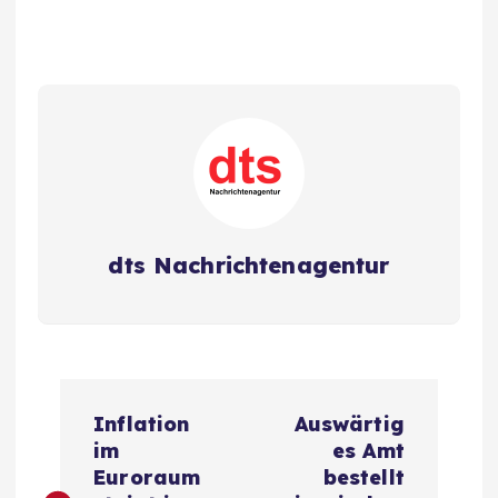
dts Nachrichtenagentur
B
Inflation
Auswärtig
e
im
es Amt
Euroraum
bestellt