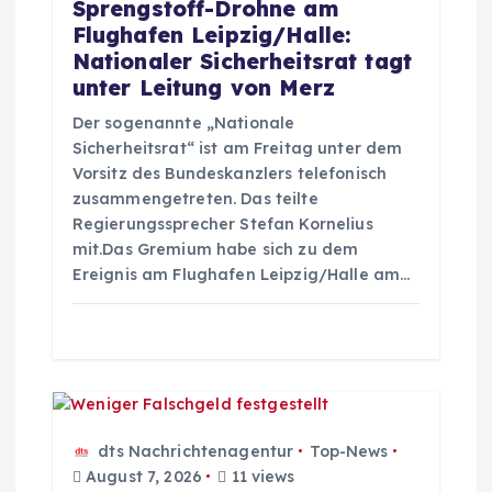
i
Sprengstoff-Drohne am
Flughafen Leipzig/Halle:
g
Nationaler Sicherheitsrat tagt
unter Leitung von Merz
a
Der sogenannte „Nationale
Sicherheitsrat“ ist am Freitag unter dem
t
Vorsitz des Bundeskanzlers telefonisch
zusammengetreten. Das teilte
i
Regierungssprecher Stefan Kornelius
mit.Das Gremium habe sich zu dem
o
Ereignis am Flughafen Leipzig/Halle am…
n
dts Nachrichtenagentur
Top-News
August 7, 2026
11 views