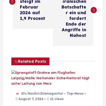
i
steigt im
iranischen
Februar
Botschafte
t
2026 auf
r ein und
1,9 Prozent
fordert
r
Ende der
Angriffe in
a
Nahost
g
s
Related Posts
n
a
v
dts Nachrichtenagentur
Top-News
August 7, 2026
12 views