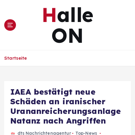
Z
Halle
u
m
I
ON
n
h
a
l
Startseite
t
s
p
r
i
IAEA bestätigt neue
n
Schäden an iranischer
g
e
Urananreicherungsanlage
n
Natanz nach Angriffen
dts Nachrichtenagentur
Top-News