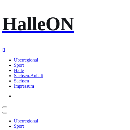
Zum
HalleON
Inhalt
springen
Überregional
Sport
Halle
Sachsen-Anhalt
Sachsen
Impressum
Überregional
Sport