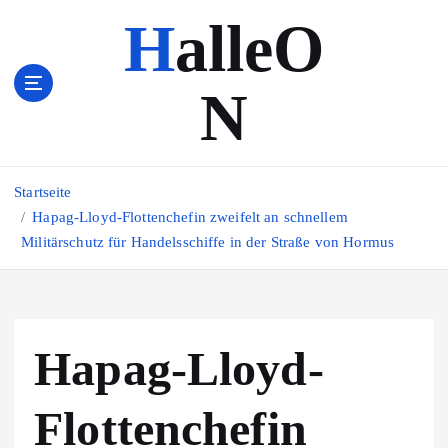
Z
HalleO
u
m
I
N
n
h
a
l
Startseite
t
s
Hapag-Lloyd-Flottenchefin zweifelt an schnellem
p
Militärschutz für Handelsschiffe in der Straße von Hormus
r
i
n
g
Hapag-Lloyd-
e
n
Flottenchefin