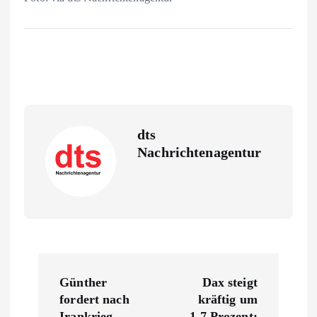
dts
Nachrichtenagentur
B
Günther
Dax steigt
e
fordert nach
kräftig um
Irankrieg
1,7 Prozent: