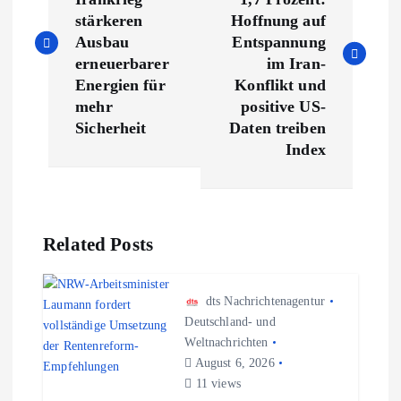
i
stärkeren
Hoffnung auf
Ausbau
Entspannung
t
erneuerbarer
im Iran-
Energien für
Konflikt und
r
mehr
positive US-
Sicherheit
Daten treiben
a
Index
g
s
Related Posts
n
dts Nachrichtenagentur
a
Deutschland- und
Weltnachrichten
August 6, 2026
v
11 views