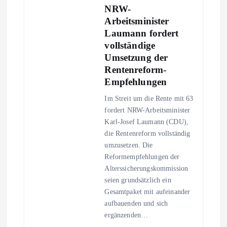
i
NRW-
Arbeitsminister
g
Laumann fordert
vollständige
a
Umsetzung der
Rentenreform-
t
Empfehlungen
Im Streit um die Rente mit 63
i
fordert NRW-Arbeitsminister
Karl-Josef Laumann (CDU),
o
die Rentenreform vollständig
umzusetzen. Die
n
Reformempfehlungen der
Alterssicherungskommission
seien grundsätzlich ein
Gesamtpaket mit aufeinander
aufbauenden und sich
ergänzenden…