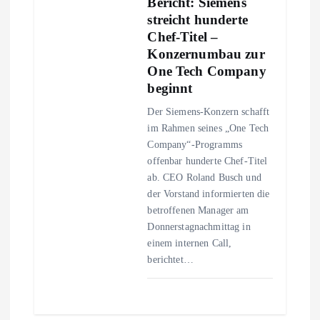
i
Bericht: Siemens
streicht hunderte
g
Chef-Titel –
Konzernumbau zur
a
One Tech Company
beginnt
t
Der Siemens-Konzern schafft
im Rahmen seines „One Tech
i
Company“-Programms
offenbar hunderte Chef-Titel
o
ab. CEO Roland Busch und
der Vorstand informierten die
n
betroffenen Manager am
Donnerstagnachmittag in
einem internen Call,
berichtet…