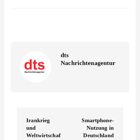
dts
Nachrichtenagentur
B
Irankrieg
Smartphone-
e
und
Nutzung in
Weltwirtschaf
Deutschland