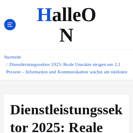
Z
HalleO
u
m
I
N
n
h
a
l
Startseite
t
s
Dienstleistungssektor 2025: Reale Umsätze steigen um 2,1
p
Prozent – Information und Kommunikation wächst am stärksten
r
i
n
g
Dienstleistungssek
e
n
tor 2025: Reale