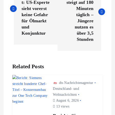
i
t: US-Experte
steigt auf 180
sieht vorerst
Minuten
t
keine Gefahr
täglich –
für Ölmarkt
Jüngere
r
und
nutzen es
Konjunktur
über 3,5
a
Stunden
g
s
Related Posts
n
dts Nachrichtenagentur
a
Deutschland- und
Weltnachrichten
August 6, 2026
v
13 views