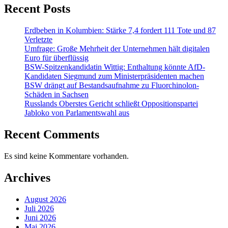
Recent Posts
Erdbeben in Kolumbien: Stärke 7,4 fordert 111 Tote und 87
Verletzte
Umfrage: Große Mehrheit der Unternehmen hält digitalen
Euro für überflüssig
BSW-Spitzenkandidatin Wittig: Enthaltung könnte AfD-
Kandidaten Siegmund zum Ministerpräsidenten machen
BSW drängt auf Bestandsaufnahme zu Fluorchinolon-
Schäden in Sachsen
Russlands Oberstes Gericht schließt Oppositionspartei
Jabloko von Parlamentswahl aus
Recent Comments
Es sind keine Kommentare vorhanden.
Archives
August 2026
Juli 2026
Juni 2026
Mai 2026