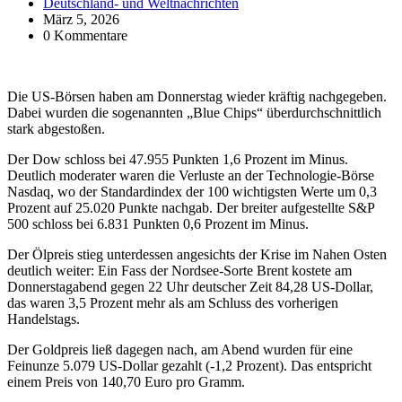
Deutschland- und Weltnachrichten
März 5, 2026
0 Kommentare
Die US-Börsen haben am Donnerstag wieder kräftig nachgegeben.
Dabei wurden die sogenannten „Blue Chips“ überdurchschnittlich
stark abgestoßen.
Der Dow schloss bei 47.955 Punkten 1,6 Prozent im Minus.
Deutlich moderater waren die Verluste an der Technologie-Börse
Nasdaq, wo der Standardindex der 100 wichtigsten Werte um 0,3
Prozent auf 25.020 Punkte nachgab. Der breiter aufgestellte S&P
500 schloss bei 6.831 Punkten 0,6 Prozent im Minus.
Der Ölpreis stieg unterdessen angesichts der Krise im Nahen Osten
deutlich weiter: Ein Fass der Nordsee-Sorte Brent kostete am
Donnerstagabend gegen 22 Uhr deutscher Zeit 84,28 US-Dollar,
das waren 3,5 Prozent mehr als am Schluss des vorherigen
Handelstags.
Der Goldpreis ließ dagegen nach, am Abend wurden für eine
Feinunze 5.079 US-Dollar gezahlt (-1,2 Prozent). Das entspricht
einem Preis von 140,70 Euro pro Gramm.