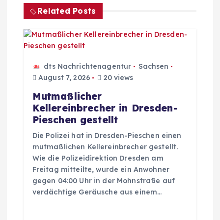
Related Posts
a
g
s
dts Nachrichtenagentur
Sachsen
August 7, 2026
20 views
n
Mutmaßlicher
Kellereinbrecher in Dresden-
a
Pieschen gestellt
v
Die Polizei hat in Dresden-Pieschen einen
mutmaßlichen Kellereinbrecher gestellt.
i
Wie die Polizeidirektion Dresden am
Freitag mitteilte, wurde ein Anwohner
gegen 04:00 Uhr in der Mohnstraße auf
g
verdächtige Geräusche aus einem…
a