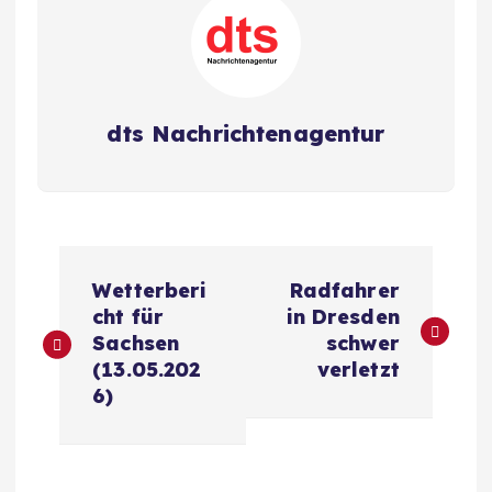
dts Nachrichtenagentur
B
Wetterberi
Radfahrer
e
cht für
in Dresden
Sachsen
schwer
i
(13.05.202
verletzt
6)
t
r