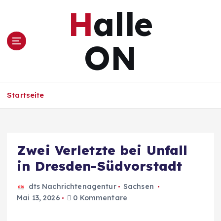
Z
Halle
u
m
I
ON
n
h
a
l
Startseite
t
s
p
r
i
Zwei Verletzte bei Unfall
n
in Dresden-Südvorstadt
g
e
n
dts Nachrichtenagentur
Sachsen
Mai 13, 2026
0 Kommentare