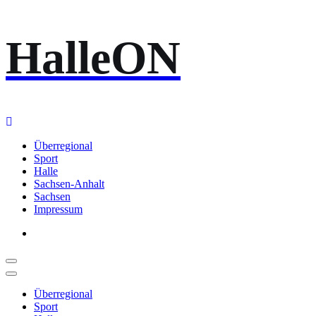
Zum
HalleON
Inhalt
springen
Überregional
Sport
Halle
Sachsen-Anhalt
Sachsen
Impressum
Überregional
Sport