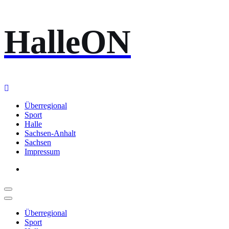
Zum
HalleON
Inhalt
springen
Überregional
Sport
Halle
Sachsen-Anhalt
Sachsen
Impressum
Überregional
Sport