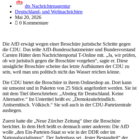
dts Nachrichtenagentur
Deutschland- und Weltnachrichten
Mai 20, 2026
0 Kommentare
Die AfD erwägt wegen einer Broschüre juristische Schritte gegen
die CDU. Das teilte AfD-Bundesschatzmeister und Bundesvorstand
Carsten Hütter dem Nachrichtenportal T-Online mit. „Ja, wir prüfen,
ob wir juristisch gegen die Broschüre vorgehen“, sagte er. Diese
unsägliche Broschüre scheine das letzte Aufbäumen der CDU zu
sein, weil man uns politisch nicht das Wasser reichen könne.
Die CDU bietet die Broschüre in ihrem Onlineshop an. Dort kann
sie umsonst und in Paketen von 25 Stück angefordert werden. Sie ist
mit dem Titel überschrieben: „Abstieg für Deutschland. Keine
Alternative.“ Im Untertitel heißt es: „Demokratiefeindlich.
Antisemitisch. Völkisch.“ Sie soll auch in der CDU-Parteizentrale
ausliegen.
Zuerst hatte die „Neue Zürcher Zeitung“ über die Broschüre
berichtet. In dem Heft heißt es demnach unter anderem: Die AfD
wolle „den Ein-Parteien-Staat so wie in der DDR oder im
Nationalsozialismus“. Der Judenhass sei „fester Bestandteil“ der