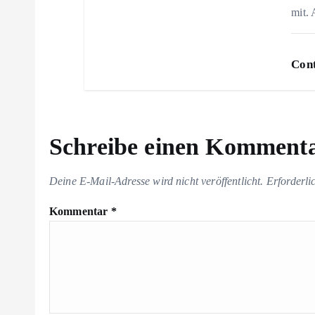
mit.
o
n
Cont
Schreibe einen Komment
Deine E-Mail-Adresse wird nicht veröffentlicht.
Erforderli
Kommentar
*