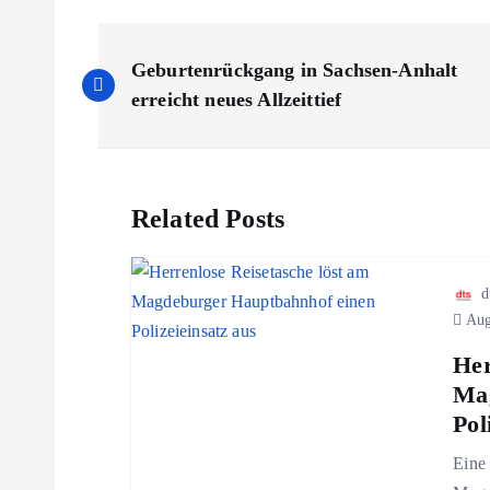
B
Geburtenrückgang in Sachsen-Anhalt
e
erreicht neues Allzeittief
i
Related Posts
t
r
d
Aug
a
Her
Mag
g
Pol
Eine
s