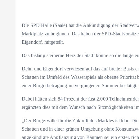
Die SPD Halle (Saale) hat die Ankündigung der Stadtver
Marktplatz zu beginnen. Das haben der SPD-Stadtvorsitzen
Eigendorf, mitgeteilt.
Das bislang steinerne Herz der Stadt könne so die lange ers
Dehn und Eigendorf verwiesen auf das auf breiter Basis en
Schatten im Umfeld des Wasserspiels als oberste Priorität 
einer Bürgerbefragung im vergangenen Sommer bestätigt.
Dabei hätten sich 84 Prozent der fast 2.000 Teilnehmend
ergänzten dies mit dem Wunsch nach Sitzmöglichkeiten im
„Der Bürgerwille für die Zukunft des Marktes ist klar: D
Schatten und in einer grünen Umgebung ohne Konsumzwan
angekündigte Anpflanzung von Bäumen sei ein erster, richt