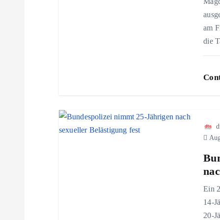
Magd
ausg
n
am Fr
die 
a
v
Cont
i
g
d
Aug
a
Bun
nac
t
Ein 
14-Jä
i
20-Jä