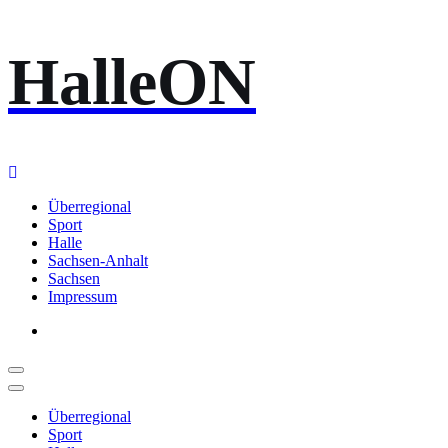
Zum
HalleON
Inhalt
springen
Überregional
Sport
Halle
Sachsen-Anhalt
Sachsen
Impressum
Überregional
Sport