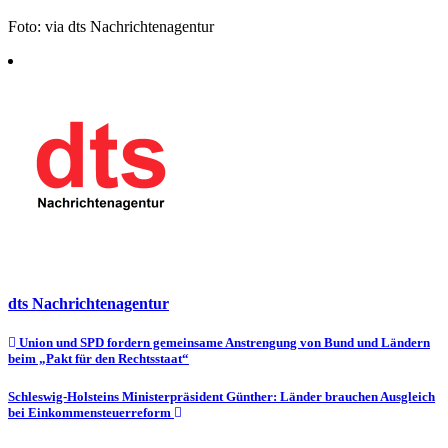
Foto: via dts Nachrichtenagentur
dts Nachrichtenagentur
Beitragsnavigation
Union und SPD fordern gemeinsame Anstrengung von Bund und Ländern
beim „Pakt für den Rechtsstaat“
Schleswig-Holsteins Ministerpräsident Günther: Länder brauchen Ausgleich
bei Einkommensteuerreform