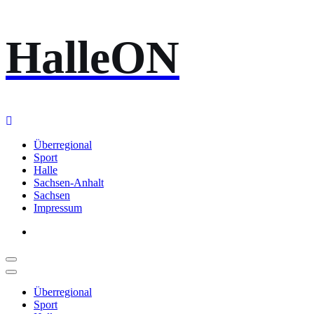
Zum
HalleON
Inhalt
springen
Überregional
Sport
Halle
Sachsen-Anhalt
Sachsen
Impressum
Überregional
Sport