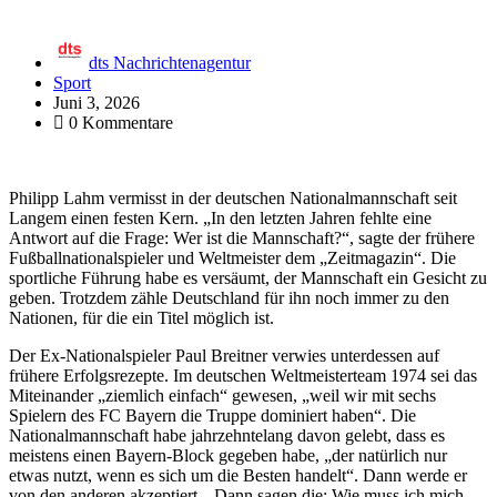
dts Nachrichtenagentur
Sport
Juni 3, 2026
0 Kommentare
Philipp Lahm vermisst in der deutschen Nationalmannschaft seit
Langem einen festen Kern. „In den letzten Jahren fehlte eine
Antwort auf die Frage: Wer ist die Mannschaft?“, sagte der frühere
Fußballnationalspieler und Weltmeister dem „Zeitmagazin“. Die
sportliche Führung habe es versäumt, der Mannschaft ein Gesicht zu
geben. Trotzdem zähle Deutschland für ihn noch immer zu den
Nationen, für die ein Titel möglich ist.
Der Ex-Nationalspieler Paul Breitner verwies unterdessen auf
frühere Erfolgsrezepte. Im deutschen Weltmeisterteam 1974 sei das
Miteinander „ziemlich einfach“ gewesen, „weil wir mit sechs
Spielern des FC Bayern die Truppe dominiert haben“. Die
Nationalmannschaft habe jahrzehntelang davon gelebt, dass es
meistens einen Bayern-Block gegeben habe, „der natürlich nur
etwas nutzt, wenn es sich um die Besten handelt“. Dann werde er
von den anderen akzeptiert. „Dann sagen die: Wie muss ich mich