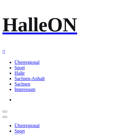
Zum
HalleON
Inhalt
springen
Überregional
Sport
Halle
Sachsen-Anhalt
Sachsen
Impressum
Überregional
Sport