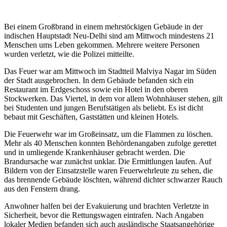
Bei einem Großbrand in einem mehrstöckigen Gebäude in der
indischen Hauptstadt Neu-Delhi sind am Mittwoch mindestens 21
Menschen ums Leben gekommen. Mehrere weitere Personen
wurden verletzt, wie die Polizei mitteilte.
Das Feuer war am Mittwoch im Stadtteil Malviya Nagar im Süden
der Stadt ausgebrochen. In dem Gebäude befanden sich ein
Restaurant im Erdgeschoss sowie ein Hotel in den oberen
Stockwerken. Das Viertel, in dem vor allem Wohnhäuser stehen, gilt
bei Studenten und jungen Berufstätigen als beliebt. Es ist dicht
bebaut mit Geschäften, Gaststätten und kleinen Hotels.
Die Feuerwehr war im Großeinsatz, um die Flammen zu löschen.
Mehr als 40 Menschen konnten Behördenangaben zufolge gerettet
und in umliegende Krankenhäuser gebracht werden. Die
Brandursache war zunächst unklar. Die Ermittlungen laufen. Auf
Bildern von der Einsatzstelle waren Feuerwehrleute zu sehen, die
das brennende Gebäude löschten, während dichter schwarzer Rauch
aus den Fenstern drang.
Anwohner halfen bei der Evakuierung und brachten Verletzte in
Sicherheit, bevor die Rettungswagen eintrafen. Nach Angaben
lokaler Medien befanden sich auch ausländische Staatsangehörige