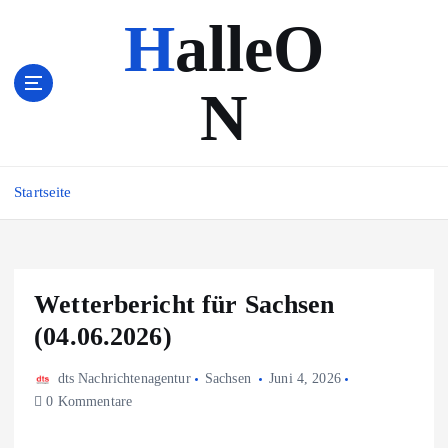
Z
HalleO
u
m
I
N
n
h
a
l
Startseite
t
s
p
r
i
Wetterbericht für Sachsen
n
(04.06.2026)
g
e
n
dts Nachrichtenagentur
Sachsen
Juni 4, 2026
0 Kommentare