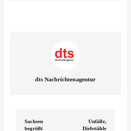
dts Nachrichtenagentur
B
Sachsen
Unfälle,
e
begrüßt
Diebstähle