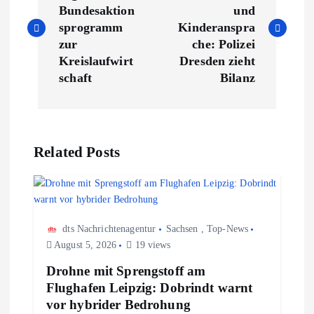
Bundesaktion
und
i
sprogramm
Kinderanspra
zur
che: Polizei
t
Kreislaufwirt
Dresden zieht
schaft
Bilanz
r
a
Related Posts
g
s
n
dts Nachrichtenagentur
Sachsen
,
Top-News
August 5, 2026
19 views
a
Drohne mit Sprengstoff am
Flughafen Leipzig: Dobrindt warnt
v
vor hybrider Bedrohung