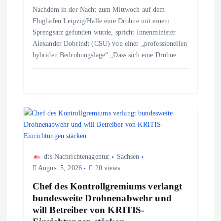
Nachdem in der Nacht zum Mittwoch auf dem
i
Flughafen Leipzig/Halle eine Drohne mit einem
Sprengsatz gefunden wurde, spricht Innenminister
g
Alexander Dobrindt (CSU) von einer „professionellen
hybriden Bedrohungslage“.„Dass sich eine Drohne…
a
t
i
o
dts Nachrichtenagentur
Sachsen
n
August 5, 2026
20 views
Chef des Kontrollgremiums verlangt
bundesweite Drohnenabwehr und
will Betreiber von KRITIS-