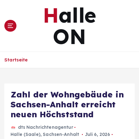
Z
Halle
u
m
I
ON
n
h
a
l
Startseite
t
s
p
r
i
Zahl der Wohngebäude in
n
Sachsen-Anhalt erreicht
g
e
neuen Höchststand
n
dts Nachrichtenagentur
Halle (Saale)
,
Sachsen-Anhalt
Juli 6, 2026