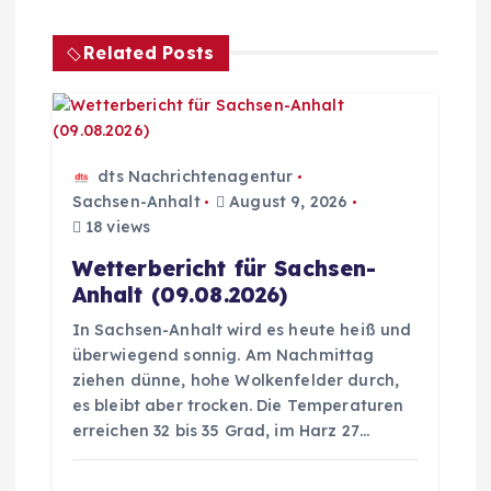
n
a
Related Posts
v
i
dts Nachrichtenagentur
g
Sachsen-Anhalt
August 9, 2026
18 views
a
Wetterbericht für Sachsen-
Anhalt (09.08.2026)
t
In Sachsen-Anhalt wird es heute heiß und
überwiegend sonnig. Am Nachmittag
i
ziehen dünne, hohe Wolkenfelder durch,
es bleibt aber trocken. Die Temperaturen
o
erreichen 32 bis 35 Grad, im Harz 27…
n