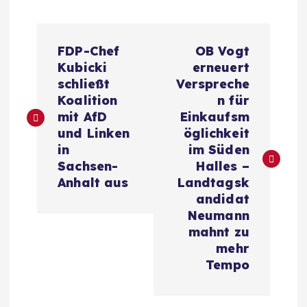
B
FDP-Chef
OB Vogt
e
Kubicki
erneuert
schließt
Verspreche
i
Koalition
n für
mit AfD
Einkaufsm
t
und Linken
öglichkeit
in
im Süden
r
Sachsen-
Halles –
Anhalt aus
Landtagsk
a
andidat
Neumann
g
mahnt zu
mehr
s
Tempo