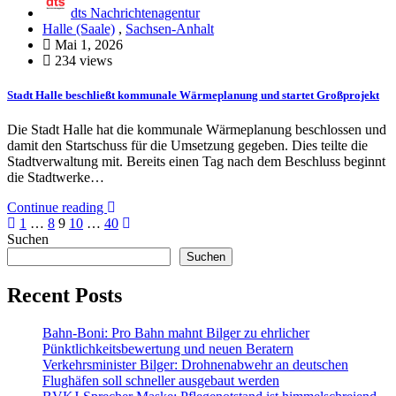
dts Nachrichtenagentur
Halle (Saale)
,
Sachsen-Anhalt
Mai 1, 2026
234 views
Stadt Halle beschließt kommunale Wärmeplanung und startet Großprojekt
Die Stadt Halle hat die kommunale Wärmeplanung beschlossen und
damit den Startschuss für die Umsetzung gegeben. Dies teilte die
Stadtverwaltung mit. Bereits einen Tag nach dem Beschluss beginnt
die Stadtwerke…
Continue reading
Seitennummerierung
1
…
8
9
10
…
40
Suchen
der
Suchen
Beiträge
Recent Posts
Bahn-Boni: Pro Bahn mahnt Bilger zu ehrlicher
Pünktlichkeitsbewertung und neuen Beratern
Verkehrsminister Bilger: Drohnenabwehr an deutschen
Flughäfen soll schneller ausgebaut werden