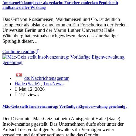
Ameisengift komplexer als gedacht: Forscher entdecken Peptide mit
antibakterieller Wirkung
Das Gift von Rossameisen, Waldameisen und Co. ist deutlich
komplexer als bislang angenommen.Ein Forscherteam der Freien
Universität Berlin und der Martin-Luther-Universität Halle-
Wittenberg hat erstmals nachgewiesen, dass das säurehaltige
Sprühgift dieser…
Continue reading
dts Nachrichtenagentur
Halle (Saale)
,
Top-News
Mai 12, 2026
151 views
Mäc-Geiz stellt Insolvenzantrag: Vorläufige Eigenverwaltung genehmigt
Der Discounter Mäc-Geiz hat beim Amtsgericht Halle (Saale)
Insolvenzantrag gestellt. Das Unternehmen dürfe aber unter der
Aufsicht des vorläufigen Sachwalters ihr Vermögen weiter
verwalten und darüber verfügen, teilte das Gericht…