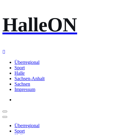
Zum
HalleON
Inhalt
springen
Überregional
Sport
Halle
Sachsen-Anhalt
Sachsen
Impressum
Überregional
Sport