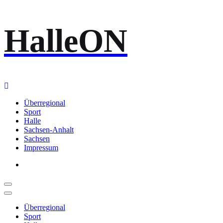
Zum
HalleON
Inhalt
springen
Überregional
Sport
Halle
Sachsen-Anhalt
Sachsen
Impressum
Überregional
Sport