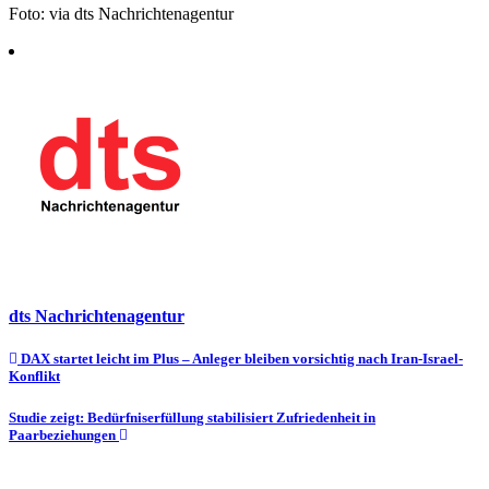
Foto: via dts Nachrichtenagentur
dts Nachrichtenagentur
Beitragsnavigation
DAX startet leicht im Plus – Anleger bleiben vorsichtig nach Iran-Israel-
Konflikt
Studie zeigt: Bedürfniserfüllung stabilisiert Zufriedenheit in
Paarbeziehungen