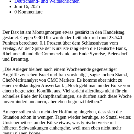
Deutschland- und Weltnachrichten
Juni 16, 2025
0 Kommentare
Der Dax ist am Montagmorgen etwas gestärkt in den Handelstag
gestartet. Gegen 9:30 Uhr wurde der Leitindex mit rund 23.540
Punkten berechnet, 0,1 Prozent über dem Schlussniveau vom
Freitag. An der Spitze der Kursliste rangierten die Deutsche Bank,
Rheinmetall und die Commerzbank, am Ende Symrise, Beiersdorf
und Brenntag.
„Die Anleger bleiben nach einem Wochenende gegenseitiger
Angriffe zwischen Israel und Iran vorsichtig“, sagte Jochen Stanzl,
Chef-Marktanalyst von CMC Markets. Es komme aber nicht zu
einem vollständigen Ausverkauf. „Noch geht man an der Börse von
einem begrenzten Konflikt aus. Viel spricht allerdings nicht für ein
schnelles Ende der Kampfhandlungen, sie dürften auch diese Woche
unvermindert andauern, aber eben begrenzt bleiben.“
Anleger sollten sich nicht der Hoffnung hingeben, dass sich die
Situation schon in wenigen Tagen wieder beruhige, so Stanzl weiter.
Unsicherheit sei an der Börse etwas, was typischerweise mit
höheren Schwankungen einhergehe, weil man eben nicht mehr
genau planen könne.