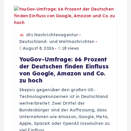
n
a
v
dts Nachrichtenagentur
Deutschland- und Weltnachrichten
i
August 8, 2026
18 views
YouGov-Umfrage: 66 Prozent
g
der Deutschen finden Einfluss
von Google, Amazon und Co.
a
zu hoch
Skepsis gegenüber den großen US-
t
Technologiekonzernen ist in Deutschland
weitverbreitet. Zwei Drittel der
i
Bundesbürger sind der Auffassung, dass
Unternehmen wie Amazon, Google, Meta,
o
Apple, SpaceX oder OpenAI inzwischen zu
viel Einfluss…