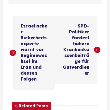
B
Israelische
SPD-
e
r
Politiker
Sicherheits
fordert
i
experte
höhere
warnt vor
Krankenka
t
Regimewec
ssenbeiträ
hsel im
ge für
r
Iran und
Gutverdien
dessen
er
a
Folgen
g
s
Related Posts