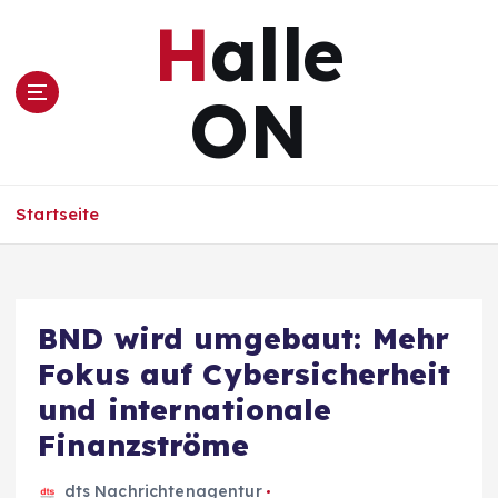
Z
Halle
u
m
I
ON
n
h
a
l
Startseite
t
s
p
r
i
BND wird umgebaut: Mehr
n
Fokus auf Cybersicherheit
g
e
und internationale
n
Finanzströme
dts Nachrichtenagentur