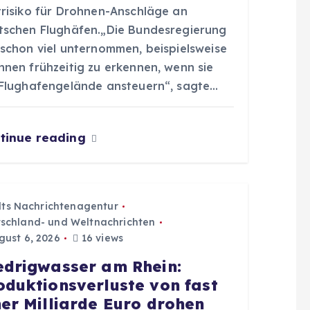
trisiko für Drohnen-Anschläge an
tschen Flughäfen.„Die Bundesregierung
 schon viel unternommen, beispielsweise
hnen frühzeitig zu erkennen, wenn sie
 Flughafengelände ansteuern“, sagte…
tinue reading
dts Nachrichtenagentur
schland- und Weltnachrichten
ust 6, 2026
16 views
edrigwasser am Rhein:
oduktionsverluste von fast
ner Milliarde Euro drohen