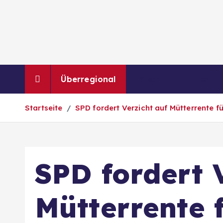
Z
u
m
I
n
h
Überregional
Sport
Halle
a
l
Startseite
SPD fordert Verzicht auf Mütterrente f
t
s
p
r
SPD fordert 
i
n
g
Mütterrente 
e
n