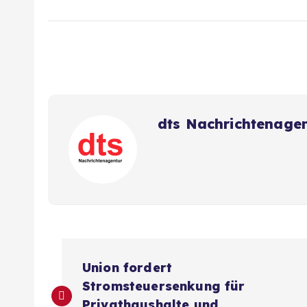
dts Nachrichtenage
B
Union fordert
e
Stromsteuersenkung für
Privathaushalte und