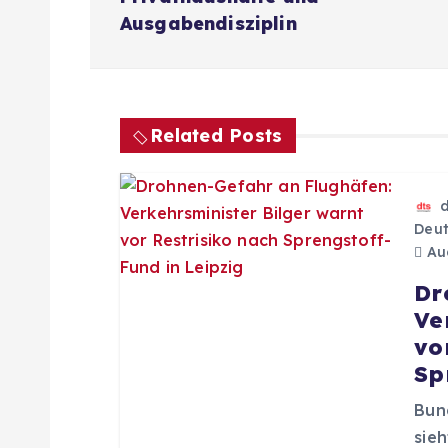
i
Ausgabendisziplin
t
r
Related Posts
a
Deut
g
Aug
Dr
s
Ve
vo
n
Sp
Bun
a
sie