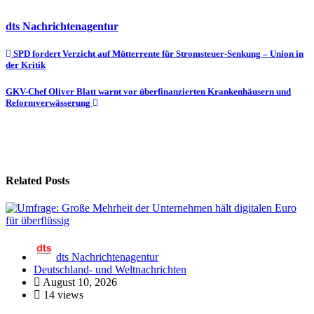
dts Nachrichtenagentur
Beitragsnavigation
SPD fordert Verzicht auf Mütterrente für Stromsteuer-Senkung – Union in
der Kritik
GKV-Chef Oliver Blatt warnt vor überfinanzierten Krankenhäusern und
Reformverwässerung
Related Posts
dts Nachrichtenagentur
Deutschland- und Weltnachrichten
August 10, 2026
14 views