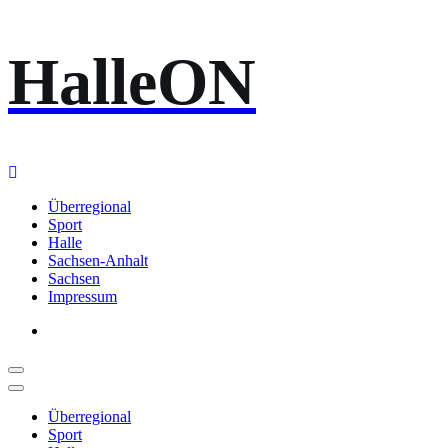
Zum
HalleON
Inhalt
springen
Überregional
Sport
Halle
Sachsen-Anhalt
Sachsen
Impressum
Überregional
Sport