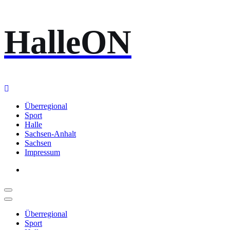
Zum
HalleON
Inhalt
springen
Überregional
Sport
Halle
Sachsen-Anhalt
Sachsen
Impressum
Überregional
Sport