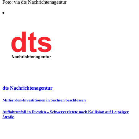
Foto: via dts Nachrichtenagentur
dts Nachrichtenagentur
Beitragsnavigation
Milliarden-Investitionen in Sachsen beschlossen
Auffahrunfall in Dresden – Schwerverletzte nach Kollision auf Leipziger
Straße