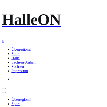
Zum
HalleON
Inhalt
springen
Überregional
Sport
Halle
Sachsen-Anhalt
Sachsen
Impressum
Überregional
Sport