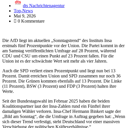
dts Nachrichtenagentur
Top-News
Mai 9, 2026
0 Kommentare
Die AfD liegt im aktuellen „Sonntagstrend“ des Instituts Insa
erstmals fünf Prozentpunkte vor der Union. Die Partei kommt in der
am Samstag veröffentlichten Umfrage auf 28 Prozent, während
CDU und CSU um einen Punkt auf 23 Prozent fallen. Für die
Union ist es der schwächste Wert seit mehr als vier Jahren.
Auch die SPD verliert einen Prozentpunkt und liegt nun bei 13
Prozent. Damit erreichen Union und SPD zusammen nur noch 36
Prozent. Die Grünen kommen ebenfalls auf 13 Prozent. Die Linke
(11 Prozent), BSW (3 Prozent) und FDP (3 Prozent) halten ihre
Werte.
Seit der Bundestagswahl im Februar 2025 haben die beiden
Koalitionspartner laut der Insa-Zahlen rund ein Fünftel ihrer
damaligen Wähler verloren. Insa-Chef Hermann Binkert sagte der
„Bild am Sonntag“, die die Umfrage in Auftrag gegeben hat: „Wenn
sich dieser Trend verfestigt, steht Deutschland vor einer massiven
Verschiebung der politischen Kräfteverhältnisse.“