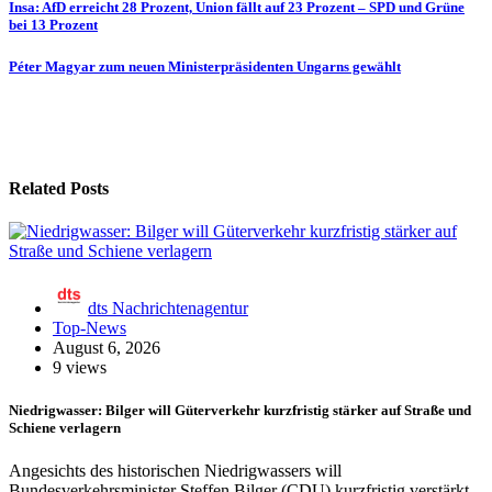
Beitragsnavigation
Insa: AfD erreicht 28 Prozent, Union fällt auf 23 Prozent – SPD und Grüne
bei 13 Prozent
Péter Magyar zum neuen Ministerpräsidenten Ungarns gewählt
Related Posts
dts Nachrichtenagentur
Top-News
August 6, 2026
9 views
Niedrigwasser: Bilger will Güterverkehr kurzfristig stärker auf Straße und
Schiene verlagern
Angesichts des historischen Niedrigwassers will
Bundesverkehrsminister Steffen Bilger (CDU) kurzfristig verstärkt