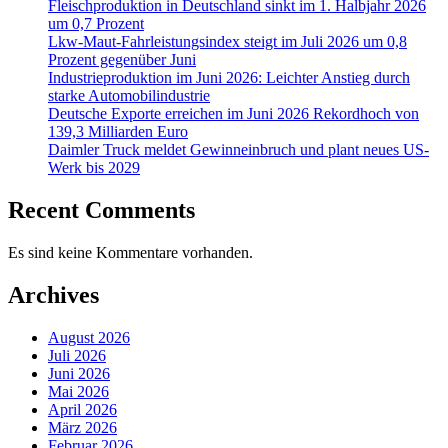
Fleischproduktion in Deutschland sinkt im 1. Halbjahr 2026
um 0,7 Prozent
Lkw-Maut-Fahrleistungsindex steigt im Juli 2026 um 0,8
Prozent gegenüber Juni
Industrieproduktion im Juni 2026: Leichter Anstieg durch
starke Automobilindustrie
Deutsche Exporte erreichen im Juni 2026 Rekordhoch von
139,3 Milliarden Euro
Daimler Truck meldet Gewinneinbruch und plant neues US-
Werk bis 2029
Recent Comments
Es sind keine Kommentare vorhanden.
Archives
August 2026
Juli 2026
Juni 2026
Mai 2026
April 2026
März 2026
Februar 2026