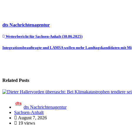
dts Nachrichtenagentur
Beitragsnavigation
Wetterbericht für Sachsen-Anhalt (30.06.2025)
Integrationsbeauftragte und LAMSA wollen mehr Landtagskandidaten mit Mi
Related Posts
dts Nachrichtenagentur
Sachsen-Anhalt
August 7, 2026
19 views