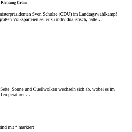
n Richtung Grüne
Ministerpräsidenten Sven Schulze (CDU) im Landtagswahlkampf
großen Volksparteien sei er zu individualistisch, hatte…
n Seite. Sonne und Quellwolken wechseln sich ab, wobei es im
ie Temperaturen…
sind mit
*
markiert