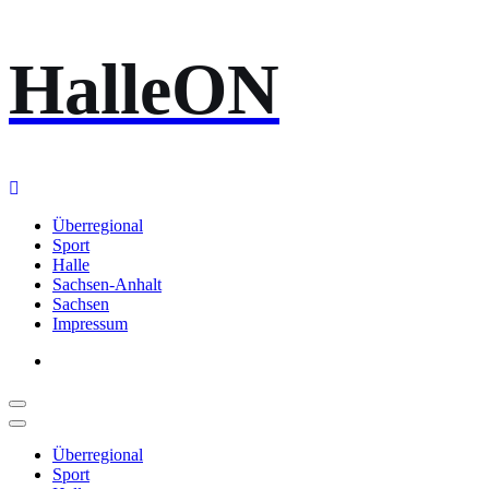
Zum
HalleON
Inhalt
springen
Überregional
Sport
Halle
Sachsen-Anhalt
Sachsen
Impressum
Überregional
Sport